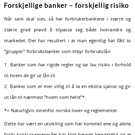
Forskjellige banker – forskjellig risiko
Når sant skal sies, så har forbrukerbankene i større og
større grad prøvd å tilpasse seg både hverandre og
markedet. Det har resultert i at man egentlig har fått to
”grupper” forbruksbanker som tilbyr forbrukslån:
1. Banker som har rigide regler og tar lav risiko i forhold
til hvem de gir ut lån til.
2. Banker som er mer villig til å ta en ekstra sjanse og gir
ut lån til nærmest ”hvem som helst”*.
*= Naturligvis innenfor norske lover og reglementer.
Dette har vært en utvikling som har kommet ene og alene
fordi konkurransenivået har blitt høynet betraktelig og at