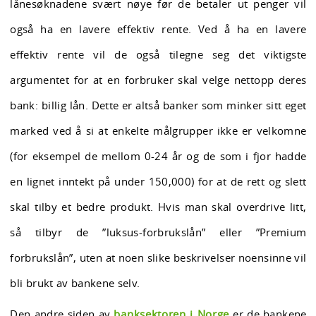
lånesøknadene svært nøye før de betaler ut penger vil
også ha en lavere effektiv rente. Ved å ha en lavere
effektiv rente vil de også tilegne seg det viktigste
argumentet for at en forbruker skal velge nettopp deres
bank: billig lån. Dette er altså banker som minker sitt eget
marked ved å si at enkelte målgrupper ikke er velkomne
(for eksempel de mellom 0-24 år og de som i fjor hadde
en lignet inntekt på under 150,000) for at de rett og slett
skal tilby et bedre produkt. Hvis man skal overdrive litt,
så tilbyr de ”luksus-forbrukslån” eller ”Premium
forbrukslån”, uten at noen slike beskrivelser noensinne vil
bli brukt av bankene selv.
Den andre siden av
banksektoren i Norge
er de bankene